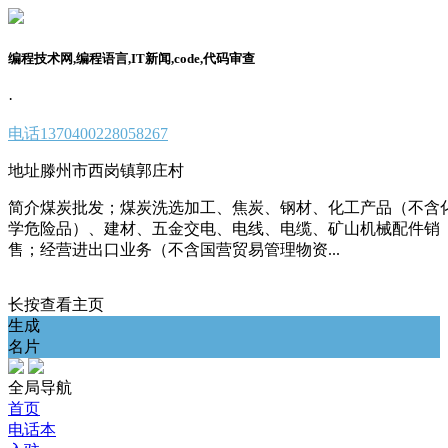
编程技术网,编程语言,IT新闻,code,代码审查
·
电话
1370400228058267
地址
滕州市西岗镇郭庄村
简介
煤炭批发；煤炭洗选加工、焦炭、钢材、化工产品（不含
学危险品）、建材、五金交电、电线、电缆、矿山机械配件销
售；经营进出口业务（不含国营贸易管理物资...
长按查看主页
生成
名片
全局导航
首页
电话本